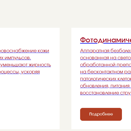
Фотодинамиче
ровоснабжение кожи
Аппаратная безболе
их импульсов.
основанная на свето
, уменьшают жирность
обработанной препа
роцессы, ускоряя
на бесконтактном р
патологических клето
обновления, питания 
восстановление стру
Подробнее