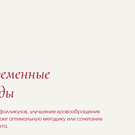
ременные
оды
 фолликулов, улучшение кровообращения
рает оптимальную методику или сочетание
та.