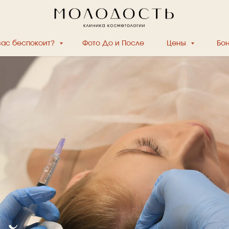
вас беспокоит?
Фото До и После
Цены
Бо
рост волос: