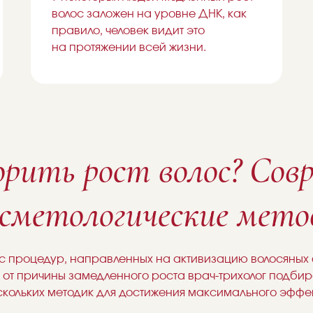
волос заложен на уровне ДНК, как
правило, человек видит это
на протяжении всей жизни.
орить рост волос? Сов
сметологические мет
кс процедур, направленных на активизацию волосяных
и от причины замедленного роста врач-трихолог подби
скольких методик для достижения максимального эффек