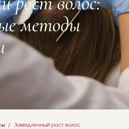
 методы
сы
/
Замедленный рост волос