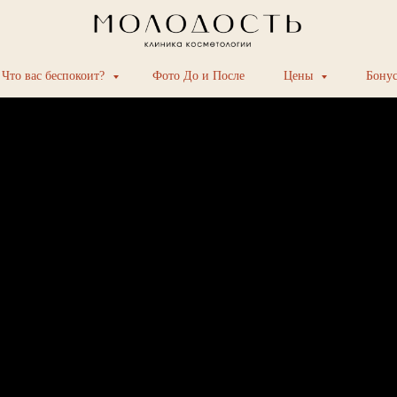
Что вас беспокоит?
Фото До и После
Цены
Бону