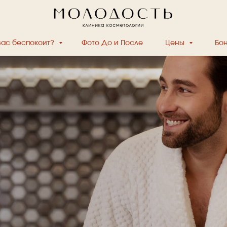
вас беспокоит?
Фото До и После
Цены
Бо