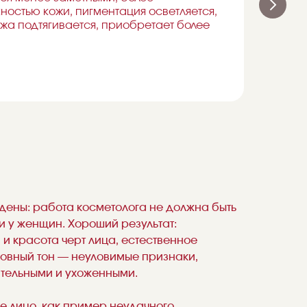
пом
ностью кожи, пигментация осветляется,
жа подтягивается, приобретает более
Пос
и м
ены: работа косметолога не должна быть
ни у женщин. Хороший результат:
и красота черт лица, естественное
ровный тон — неуловимые признаки,
тельными и ухоженными.
е лицо, как пример неудачного