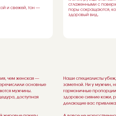
сглаженными с поверх
кой и свежей, тон —
поры сокращаются, ко
здоровый вид.
ия, чем женская —
Наши специалисты убежд
перечислили основные
заметной. Ни у мужчин, 
аются мужчины.
гармоничные пропорции 
цедура, доступная
здоровое сияние кожи, 
делающие вас привлека
й жировые пакеты,
А вовсе не искусственно