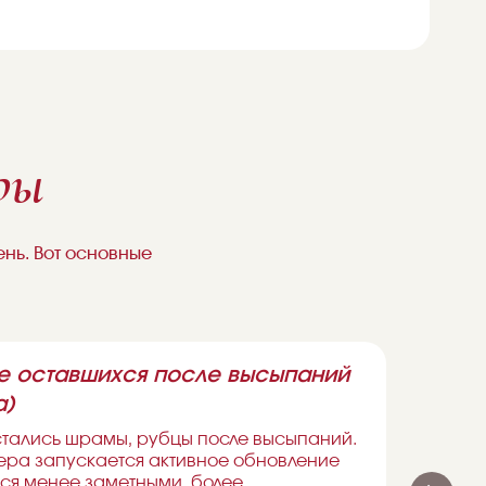
ры
нь. Вот основные
е оставшихся после высыпаний
Ухо
а)
Пос
за 
остались шрамы, рубцы после высыпаний.
отё
ера запускается активное обновление
и т
тся менее заметными, более