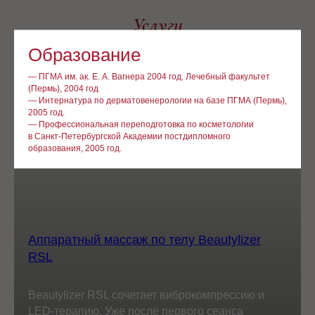
Услуги
Образование
— ПГМА им. ак. Е. А. Вагнера 2004 год. Лечебный факультет
(Пермь), 2004 год
— Интернатура по дерматовенерологии на базе ПГМА (Пермь),
2005 год.
— Профессиональная переподготовка по косметологии
в Санкт-Петербургской Академии постдипломного
образования, 2005 год.
Аппаратный массаж по телу Beautylizer
RSL
Beautylizer RSL сочетает виброкомпрессию и
LED-терапию. Уже после первого сеанса